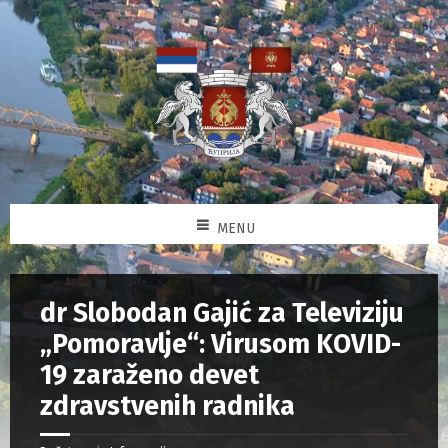
MENU
dr Slobodan Gajić za Televiziju
„Pomoravlje“: Virusom KOVID-
19 zaraženo devet
zdravstvenih radnika