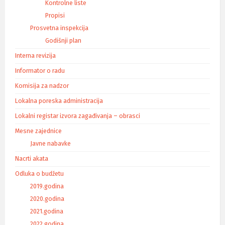
Kontrolne liste
Propisi
Prosvetna inspekcija
Godišnji plan
Interna revizija
Informator o radu
Komisija za nadzor
Lokalna poreska administracija
Lokalni registar izvora zagađivanja – obrasci
Mesne zajednice
Javne nabavke
Nacrti akata
Odluka o budžetu
2019.godina
2020.godina
2021.godina
2022.godina