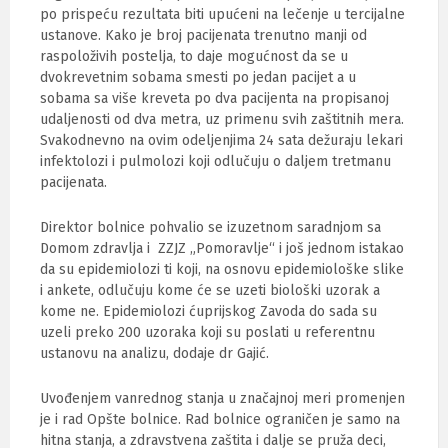
po prispeću rezultata biti upućeni na lečenje u tercijalne
ustanove. Kako je broj pacijenata trenutno manji od
raspoloživih postelja, to daje mogućnost da se u
dvokrevetnim sobama smesti po jedan pacijet a u
sobama sa više kreveta po dva pacijenta na propisanoj
udaljenosti od dva metra, uz primenu svih zaštitnih mera.
Svakodnevno na ovim odeljenjima 24 sata dežuraju lekari
infektolozi i pulmolozi koji odlučuju o daljem tretmanu
pacijenata.
Direktor bolnice pohvalio se izuzetnom saradnjom sa
Domom zdravlja i ZZJZ „Pomoravlje“ i još jednom istakao
da su epidemiolozi ti koji, na osnovu epidemiološke slike
i ankete, odlučuju kome će se uzeti biološki uzorak a
kome ne. Epidemiolozi ćuprijskog Zavoda do sada su
uzeli preko 200 uzoraka koji su poslati u referentnu
ustanovu na analizu, dodaje dr Gajić.
Uvođenjem vanrednog stanja u značajnoj meri promenjen
je i rad Opšte bolnice. Rad bolnice ograničen je samo na
hitna stanja, a zdravstvena zaštita i dalje se pruža deci,