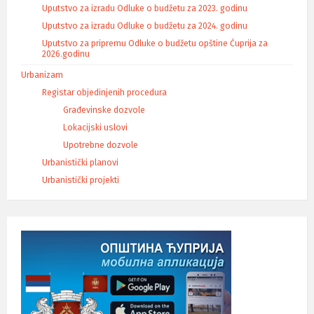
Uputstvo za izradu Odluke o budžetu za 2023. godinu
Uputstvo za izradu Odluke o budžetu za 2024. godinu
Uputstvo za pripremu Odluke o budžetu opštine Ćuprija za
2026.godinu
Urbanizam
Registar objedinjenih procedura
Građevinske dozvole
Lokacijski uslovi
Upotrebne dozvole
Urbanistički planovi
Urbanistički projekti