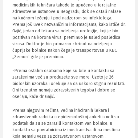
medicinskih tehničara takođe je upućeno u tercijalne
zdravstvene ustanove u Beogradu, dok se ostali nalaze
na kućnom lečenju i pod nadzorom su infektologa.
Prema još uvek nezvaničnim informacijama, kako ističe dr.
Gajić, jedan od lekara sa odeljenja urologije, koji je bio
pozitivan na korona virus, preminuo je usled posledica
virusa. Doktor je bio primarno zbrinut na odeljenju
ćuprijske bolnice nakon čega je transportovan u KBC
„Zemun“ gde je preminuo.
-Prema ostalim osobama koje su bile u kontaktu sa
zaraženima već su preduzete sve mere. Uzeto je 26
bioloških uzoraka i očekuje sa da uskoro stignu rezultati.
Oni trenutno nemaju zdravstvenih tegoba i dobro se
osećaju, kaže dr Gajić.
Prema njegovim rečima, većina inficiranih lekara i
zdravstvenih radnika u epidemiološkoj anketi izneli su
podatak da su se zarazili kontaktom van bolnice, u
kontaktu sa povratnicima iz inostranstva ili na mestima
koja nemaju veze sa zdravstvenom ustanovom .