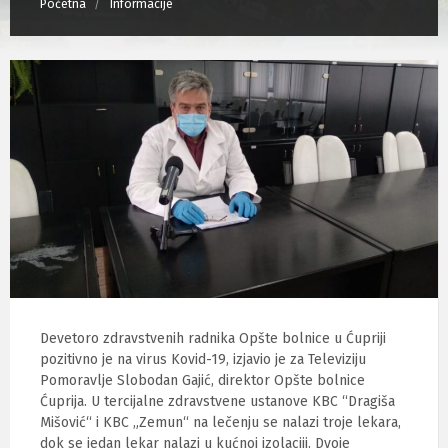
Početna
Informacije
Devetoro zdravstvenih radnika Opšte bolnice u Ćupriji
pozitivno je na virus Kovid-19, izjavio je za Televiziju
Pomoravlje Slobodan Gajić, direktor Opšte bolnice
Ćuprija. U tercijalne zdravstvene ustanove KBC “Dragiša
Mišović“ i KBC „Zemun“ na lečenju se nalazi troje lekara,
dok se jedan lekar nalazi u kućnoj izolaciji. Dvoje