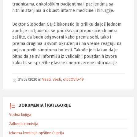
trudnicama, onkološkim pacijentima i pacijentima sa
hitnim stanjima u oblasti interne medicine i hirurgije.
Doktor Slobodan Gajić iskoristio je priliku da još jednom
apeluje na ljude da se pridržavaju preporučenih mera
zaštite, da budu odgovorni kako prema sebi, tako i
prema drugima u svom okruženju i na vreme reaguju na
pojavu prvih simptoma bolesti. Takođe je istakao da je
bitno da se svi informišu iz validnih i pouzdanih izvora
kako bi se sprečile glasine i neproverene informacije.
31/03/2020
in
Vesti
,
Vesti
,
oldCOVID-19
DOKUMENTA | KATEGORIJE
Vodna knjiga
Žalbena komisija
Izborna komisija opštine Ćuprija