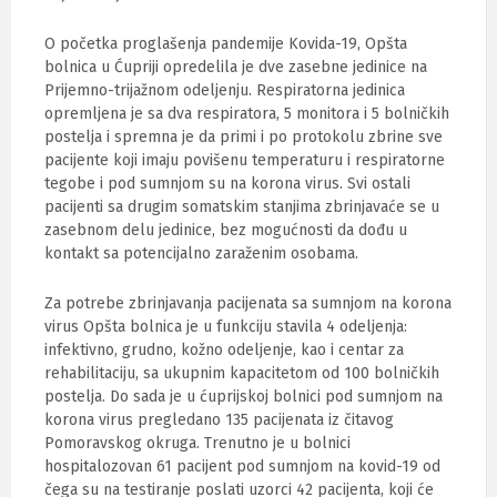
O početka proglašenja pandemije Kovida-19, Opšta
bolnica u Ćupriji opredelila je dve zasebne jedinice na
Prijemno-trijažnom odeljenju. Respiratorna jedinica
opremljena je sa dva respiratora, 5 monitora i 5 bolničkih
postelja i spremna je da primi i po protokolu zbrine sve
pacijente koji imaju povišenu temperaturu i respiratorne
tegobe i pod sumnjom su na korona virus. Svi ostali
pacijenti sa drugim somatskim stanjima zbrinjavaće se u
zasebnom delu jedinice, bez mogućnosti da dođu u
kontakt sa potencijalno zaraženim osobama.
Za potrebe zbrinjavanja pacijenata sa sumnjom na korona
virus Opšta bolnica je u funkciju stavila 4 odeljenja:
infektivno, grudno, kožno odeljenje, kao i centar za
rehabilitaciju, sa ukupnim kapacitetom od 100 bolničkih
postelja. Do sada je u ćuprijskoj bolnici pod sumnjom na
korona virus pregledano 135 pacijenata iz čitavog
Pomoravskog okruga. Trenutno je u bolnici
hospitalozovan 61 pacijent pod sumnjom na kovid-19 od
čega su na testiranje poslati uzorci 42 pacijenta, koji će