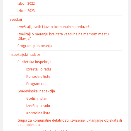
Izbori 2022.
Izbori 2023.
Izveštaji
Izveštaji javnih i javno-komunalnih preduzeća
Izveštaji o merenju kvaliteta vazduha na mernom mestu
„Slavija“
Programi poslovanja
Inspekcijski nadzor
Budžetska inspekcija
Izveštaji o radu
Kontrolne liste
Program rada
Građevinska inspekcija
Godišnji plan
Izveštaj o radu
Kontrolne liste
Grupa za komunalne delatnosti, izvršenje, uklanjanje objekata ili
dela objekata