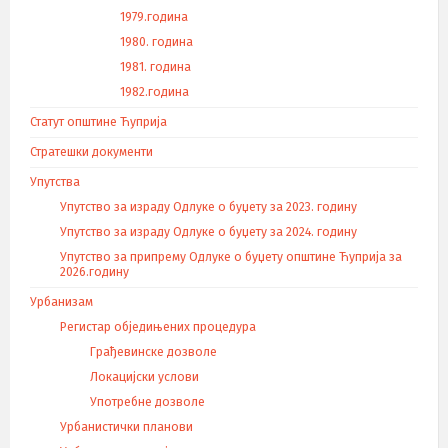
1979.година
1980. година
1981. година
1982.година
Статут општине Ћуприја
Стратешки документи
Упутства
Упутство за израду Одлуке о буџету за 2023. годину
Упутство за израду Одлуке о буџету за 2024. годину
Упутство за припрему Одлуке о буџету општине Ћуприја за
2026.годину
Урбанизам
Регистар обједињених процедура
Грађевинске дозволе
Локацијски услови
Употребне дозволе
Урбанистички планови