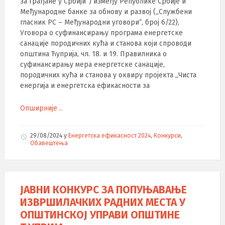
за грађане у Србији“) између Републике Србије и
Међународне банке за обнову и развој („Службени
гласник РС – Међународни уговориˮ, број 6/22),
Уговора о суфинансирању програма енергетске
санације породичних кућа и станова који спроводи
општина Ћуприја, чл. 18. и 19. Правилника о
суфинансирању мера енергетске санације,
породичних кућа и станова у оквиру пројекта „Чиста
енергија и енергетска ефикасности за
Опширније ..
29/08/2024
у
Енергетска ефикасност 2024
,
Конкурси
,
Обавештења
ЈАВНИ КОНКУРС ЗА ПОПУЊАВАЊЕ
ИЗВРШИЛАЧКИХ РАДНИХ МЕСТА У
ОПШТИНСКОЈ УПРАВИ ОПШТИНЕ