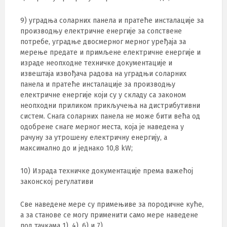
9) уградња соларних панела и пратеће инсталације за
производњу електричне енергије за сопствене
потребе, уградње двосмерног мерног уређаја за
мерење предате и примљене електричне енергије и
израде неопходне техничке документације и
извештаја извођача радова на уградњи соларних
панела и пратеће инсталације за производњу
електричне енергије који су у складу са законом
неопходни приликом прикључења на дистрибутивни
систем. Снага соларних панела не може бити већа од
одобрене снаге мерног места, која је наведена у
рачуну за утрошену електричну енергију, а
максимално до и једнако 10,8 kW;
10) Израда техничке документације према важећој
законској регулативи
Све наведене мере су примењиве за породичне куће,
а за станове се могу применити само мере наведене
под тачкама 1), 4), 6) и 7).