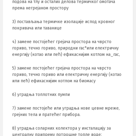
подова на тлу и осталих делова термичког омотача
према негрејаном простору
3) постављања термичке изолације испод кровног
покривача или таванице
4) замене постојећег грејача простора на чврсто
гориво, течно гориво, природни гас*или електричну
енергију (котао или пећ) ефикаснијим котлом на_гас,
5) замене постојећег грејача простора на чврсто
гориво, течно гориво или електричну енергију (котао
или пећ) ефикаснијим котлом на биомасу
6) уградња топлотних пумпи
7) замене постојеће или уградња нове цевне мреже,
грејних тела и пратећег прибора.
8) уградња соларних колектора у инсталацију за
централну припрему потрошне топле воде;