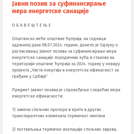
Јавни позив за суфинансирање
мера енергетске санације
О Б А В Е Ш Т Е Њ Е
Општинско веће општине Ћуприја, на седници
одржаној дана 08.07.2024. године, донeло је Одлуку о
расписивању Јавног позива за суфинансирање мера
енергетске санације породичних кућа и станова на
територији општине Ћуприја за 2024. годину у оквиру
пројекта „Чиста енергија и енергетска ефикасност за
грађане у Србији“
Предмет Јавног позива је спровођење следећих мера
енергетске ефикасности:
1) замена спољних прозора и врата и других
транспарентних елемената термичког омотача
2) постављања термичке изолације спољних зидова,