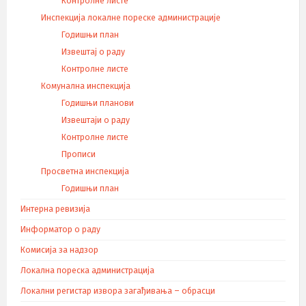
Контролне листе
Инспекција локалне пореске администрације
Годишњи план
Извештај о раду
Контролне листе
Комунална инспекција
Годишњи планови
Извештаји о раду
Контролне листе
Прописи
Просветна инспекција
Годишњи план
Интерна ревизија
Информатор о раду
Комисија за надзор
Локална пореска администрација
Локални регистар извора загађивања – обрасци