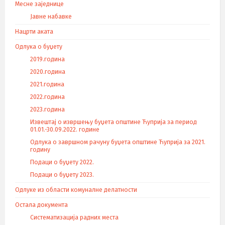
Месне заједнице
Јавне набавке
Нацрти аката
Одлука о буџету
2019.година
2020.година
2021.година
2022.година
2023.година
Извештај о извршењу буџета општине Ћуприја за период
01.01.-30.09.2022. године
Одлука о завршном рачуну буџета општине Ћуприја за 2021.
годину
Подаци о буџету 2022.
Подаци о буџету 2023.
Одлуке из области комуналне делатности
Остала документа
Систематизација радних места