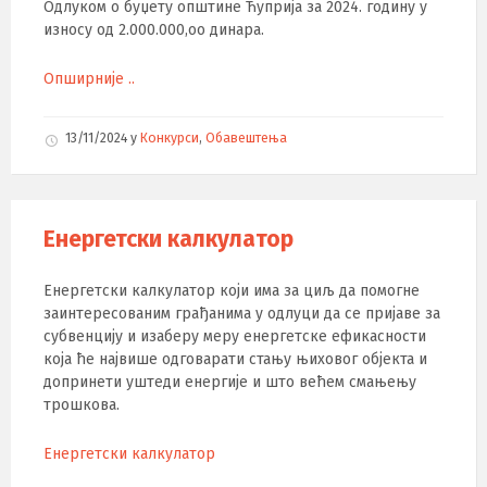
Одлуком о буџету општине Ћуприја за 2024. годину у
износу од 2.000.000,oo динара.
Опширније ..
13/11/2024
у
Конкурси
,
Обавештења
Енергетски калкулатор
Енергетски калкулатор који има за циљ да помогне
заинтересованим грађанима у одлуци да се пријаве за
субвенцију и изаберу меру енергетске ефикасности
која ће највише одговарати стању њиховог објекта и
допринети уштеди енергије и што већем смањењу
трошкова.
Енергетски калкулатор