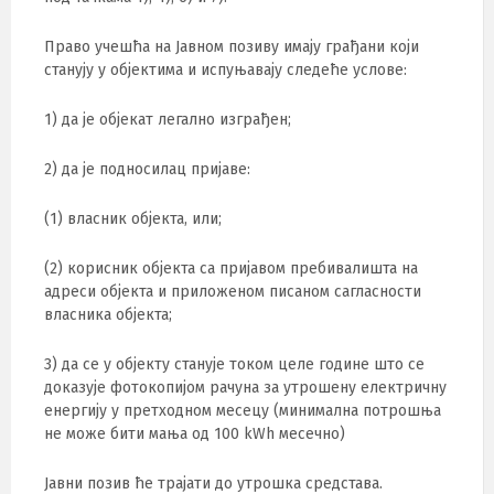
Право учешћа на Јавном позиву имају грађани који
станују у објектима и испуњавају следеће услове:
1) да је објекат легално изграђен;
2) да је подносилац пријаве:
(1) власник објекта, или;
(2) корисник објекта са пријавом пребивалишта на
адреси објекта и приложеном писаном сагласности
власника објекта;
3) да се у објекту станује током целе године што се
доказује фотокопијом рачуна за утрошену електричну
енергију у претходном месецу (минимална потрошња
не може бити мања од 100 kWh месечно)
Јавни позив ће трајати до утрошка средстава.