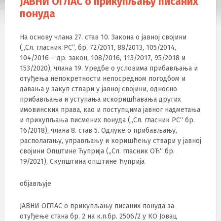
ЈАВНИ ОГЛАС о прикупљању писаних
понуда
На основу члана 27. став 10. Закона о јавној својини
(„Сл. глaсник РС“, бр. 72/2011, 88/2013, 105/2014,
104/2016 – др. зaкoн, 108/2016, 113/2017, 95/2018 и
153/2020), члана 19. Уредбе о условима прибављања и
отуђења непокретности непосредном погодбом и
давања у закуп ствари у јавној својини, односно
прибављања и уступања искоришћавања других
имовинских права, као и поступцима јавног надметања
и прикупљања писмених понуда („Сл. гласник РС“ бр.
16/2018), члана 8. став 5. Одлуке о прибављању,
располагању, управљању и коришћењу ствари у јавној
својини Општине Ћуприја („Сл. гласник ОЋ“ бр.
19/2021), Скупштина општине Ћуприја
објављује
ЈАВНИ ОГЛАС о прикупљању писаних понуда за
отуђење стана бр. 2 на к.п.бр. 2506/2 у КО Јовац