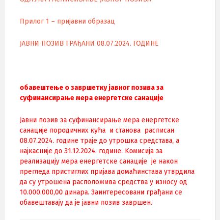
Прилог 1 – пријавни образац
ЈАВНИ ПОЗИВ ГРАЂАНИ 08.07.2024. ГОДИНЕ
обавештење о завршетку јавног позива за
суфинансирање мера енергетске санације
Jавни позив за суфинансирање мера енергетске
санације породичних кућа и станова расписан
08.07.2024. године траје до утрошка средстава, а
најкасније до 31.12.2024. године. Kомисија за
реализацију мера енергетске санације је након
прегледа пристиглих пријава домаћинстава утврдила
да су утрошена расположива средства у износу од
10.000.000,00 динара.
Заинтересовани грађани се
обавештавају да је јавни позив завршен.