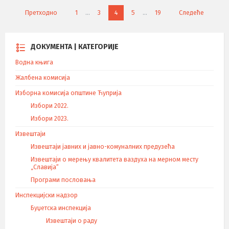
К
Претходно
1
…
3
4
5
…
19
Следеће
р
е
т
ДОКУМЕНТА | КАТЕГОРИЈЕ
а
Водна књига
њ
е
Жалбена комисија
ч
Изборна комисија општине Ћуприја
л
Избори 2022.
а
Избори 2023.
н
а
Извештаји
к
Извештаји јавних и јавно-комуналних предузећа
а
Извештаји о мерењу квалитета ваздуха на мерном месту
„Славија“
Програми пословања
Инспекцијски надзор
Буџетска инспекција
Извештаји о раду