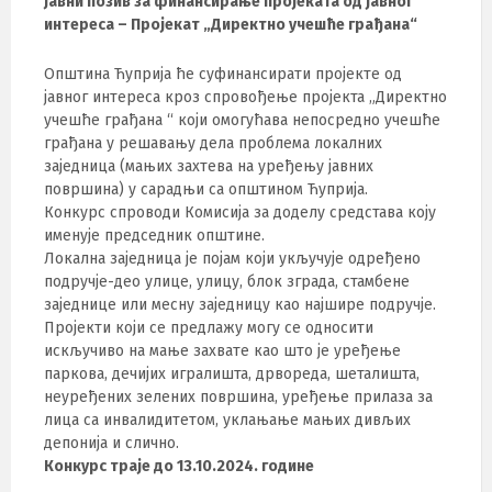
Јавни позив за финансирање пројеката од јавног
интереса – Пројекат „Директно учешће грађана“
Општина Ћуприја ће суфинансирати пројекте од
јавног интереса кроз спровођење пројекта „Директно
учешће грађана “ који омогућава непосредно учешће
грађана у решавању дела проблема локалних
заједница (мањих захтева на уређењу јавних
површина) у сарадњи са општином Ћуприја.
Конкурс спроводи Комисија за доделу средстава коју
именује председник општине.
Локална заједница је појам који укључује одређено
подручје-део улице, улицу, блок зграда, стамбене
заједнице или месну заједницу као најшире подручје.
Пројекти који се предлажу могу се односити
искључиво на мање захвате као што је уређење
паркова, дечијих игралишта, дрвореда, шеталишта,
неуређених зелених површина, уређење прилаза за
лица са инвалидитетом, уклањање мањих дивљих
депонија и слично.
Конкурс траје до 13.10.2024. године