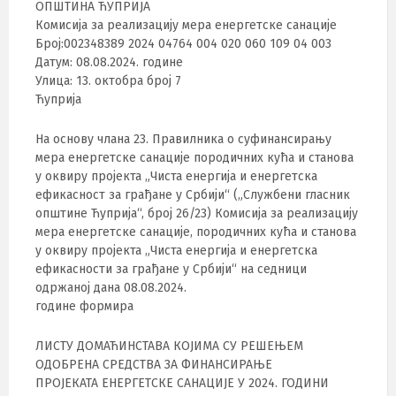
ОПШТИНА ЋУПРИЈА
Комисија за реализацију мера енергетске санације
Број:002348389 2024 04764 004 020 060 109 04 003
Датум: 08.08.2024. године
Улица: 13. октобра број 7
Ћуприја
На основу члана 23. Правилника о суфинансирању
мера енергетске санације породичних кућа и станова
у оквиру пројекта „Чиста енергија и енергетска
ефикасност за грађане у Србији“ („Службени гласник
општине Ћуприја“, број 26/23) Комисија за реализацију
мера енергетске санације, породичних кућа и станова
у оквиру пројекта „Чиста енергија и енергетска
ефикасности за грађане у Србији“ на седници
одржаној дана 08.08.2024.
године формира
ЛИСТУ ДОМАЋИНСТАВА КОЈИМА СУ РЕШЕЊЕМ
ОДОБРЕНА СРЕДСТВА ЗА ФИНАНСИРАЊЕ
ПРОЈЕКАТА ЕНЕРГЕТСКЕ САНАЦИЈЕ У 2024. ГОДИНИ