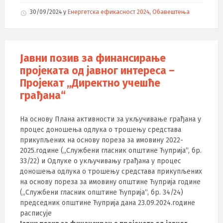
30/09/2024
у
Енергетска ефикасност 2024
,
Обавештења
Јавни позив за финансирање
пројеката од јавног интереса –
Пројекат „Директно учешће
грађана“
На основу Плана активности за укључивање грађана у
процес доношења одлука о трошењу средстава
прикупљених на основу пореза за имовину 2022-
2025.године („Службени гласник општине Ћуприја“, бр.
33/22) и Одлуке о укључивању грађана у процес
доношења одлука о трошењу средстава прикупљених
на основу пореза за имовину општине Ћуприја године
(„Службени гласник општине Ћуприја“, бр. 34/24)
председник општине Ћуприја дана 23.09.2024.године
расписује