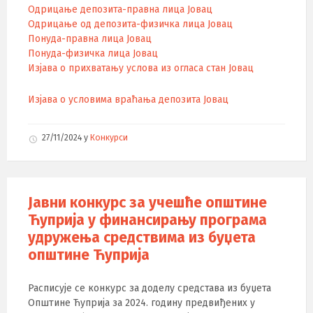
Одрицање депозита-правна лица Јовац
Одрицање од депозита-физичка лица Јовац
Понуда-правна лица Јовац
Понуда-физичка лица Јовац
Изјава о прихватању услова из огласа стан Јовац
Изјава о условима враћања депозита Јовац
27/11/2024
у
Конкурси
Јавни конкурс за учешће општине
Ћуприја у финансирању програма
удружења средствима из буџета
општине Ћуприја
Расписује се конкурс за доделу средстава из буџета
Општине Ћуприја за 2024. годину предвиђених у