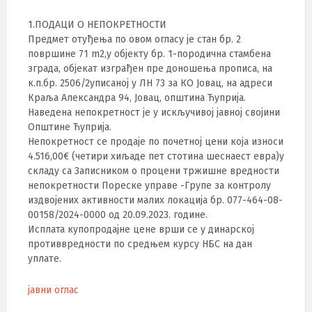
1.ПОДАЦИ О НЕПОКРЕТНОСТИ
Предмет отуђења по овом огласу је стан бр. 2
површине 71 m2,у објекту бр. 1-породична стамбена
зграда, објекат изграђен пре доношења прописа, на
к.п.бр. 2506/2уписаној у ЛН 73 за КО Јовац, на адреси
Краља Александра 94, Јовац, општина Ћуприја.
Наведена непокретност је у искључивој јавној својини
Општине Ћуприја.
Непокретност се продаје по почетној цени која износи
4.516,00€ (четири хиљаде пет стотина шеснаест евра)у
складу са Записником о процени тржишне вредности
непокретности Пореске управе -Групе за контролу
издвојених активности малих локација бр. 077-464-08-
00158/2024-0000 од 20.09.2023. године.
Исплата купопродајне цене врши се у динарској
противвредности по средњем курсу НБС на дан
уплате.
јавни оглас