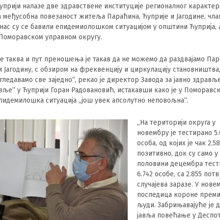
Ћуприји налазе две здравствене институције регионалног карактер
а међусобна повезаност житеља Параћина, Ћуприје и Јагодине, чл
нас су се бавили епидемиолошком ситуацијом у општини Ћуприја, 
 Поморавском управном округу.
је таква и пут преношења је такав да не можемо да раздвајамо Пар
и Јагодину, с обзиром на фреквенцију и циркулацију становништва,
агледавамо све заједно“, рекао је директор Завода за јавно здрављ
ље” у Ћуприји Горан Радовановић, истакавши како је у Поморавс
пидемилошка ситуација „још увек апсолутно неповољна“.
„На територији округа у
новембру је тестирано 5
особа, од којих је чак 2.5
позитивно, док су само у
половини децембра тес
6.742 особе, са 2.855 по
случајева заразе. У новем
последица короне преми
људи. Забрињавајуће је д
јавља повећање у Деспо