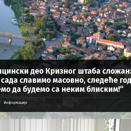
цински део Кризног штаба сложан
 сада славимо масовно, следеће го
мо да будемо са неким блиским!“
Информације