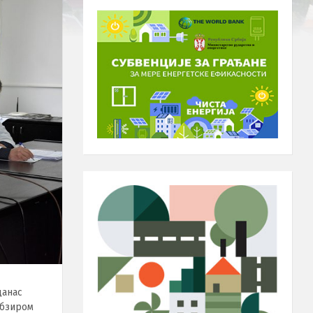
данас
обзиром