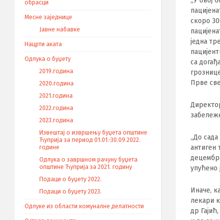
„У овој 
обрасци
пацијена
Месне заједнице
скоро 30
Јавне набавке
пацијена
једна тр
Нацрти аката
пацијент
Одлука о буџету
са догађ
2019.година
грознице
Прве све
2020.година
2021.година
Директор
2022.година
забележе
2023.година
Извештај о извршењу буџета општине
„До сада
Ћуприја за период 01.01.-30.09.2022.
антиген 
године
децембра
Одлука о завршном рачуну буџета
општине Ћуприја за 2021. годину
упућено 
Подаци о буџету 2022.
Иначе, к
Подаци о буџету 2023.
лекари к
Одлуке из области комуналне делатности
др Гајић