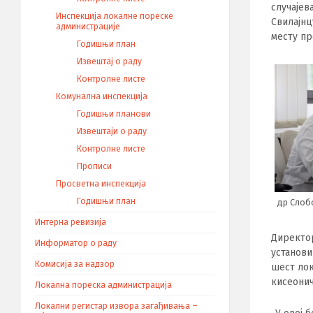
случајев
Инспекција локалне пореске
Свилајнц
администрације
месту пр
Годишњи план
Извештај о раду
Контролне листе
Комунална инспекција
Годишњи планови
Извештаји о раду
Контролне листе
Прописи
Просветна инспекција
Годишњи план
др Слоб
Интерна ревизија
Директор
Информатор о раду
установи
Комисија за надзор
шест лок
кисеонич
Локална пореска администрација
Локални регистар извора загађивања –