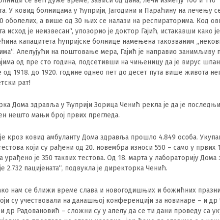
болници се већ дуже време, зависи од дана, лечи између 100 и 110
та. У ковид болницама у Ћуприји, Јагодини и Параћину на лечењу с
0 оболелих, а више од 30 њих се налази на респираторима. Код ов
та исход је неизвесан“, упозорио је доктор Гајић, истакавши како ј
ећина капацитета ћупријске болнице намењена такозваним „неков
има“. Апелујући на поштовање мера, Гајић је направио занимљиву 
ајима од пре сто година, подсетивши на чињеницу да је вирус шпа
 од 1918. до 1920. године однео пет до десет пута више живота не
тски рат!
ка Дома здравља у Ћуприји Зорица Ченић рекла је да је последњи
н нешто мањи број првих прегледа.
 је кроз ковид амбуланту Дома здравља прошло 4.849 особа. Укупа
тестова који су рађени од 20. новембра износи 550 – само у првих 
 урађено је 350 таквих тестова. Од 18. марта у лабораторију Дома
је 2.732 пацијената“, подвукла је директорка Ченић.
ако нам се ближи време слава и новогодишњих и божићних празни
оји су учествовали на данашњој конференцији за новинаре – и др 
, и др Радовановић – сложни су у апелу да се ти дани проведу са у