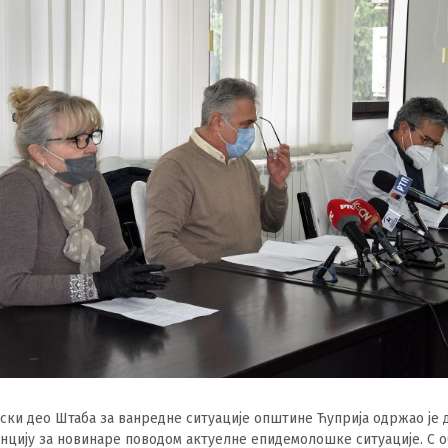
ки део Штаба за ванредне ситуације општине Ћуприја одржао је 
цију за новинаре поводом актуелне епидемолошке ситуације. С 