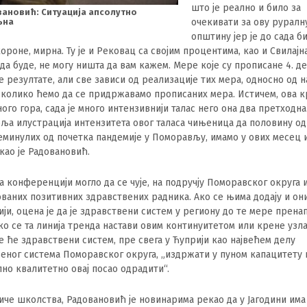
што је реално и било за
вановић: Ситуација апсолутно
љна
очекивати за ову руралн
општину јер је до сада б
короне, мирна. Ту је и Рековац са својим процентима, као и Свилајн
да буде, не могу ништа да вам кажем. Мере које су прописане 4. 
ге резултате, али све зависи од реализације тих мера, односно од 
 колико ћемо да се придржавамо прописаних мера. Истичем, ова к
ного гора, сада је много интензивнији талас него она два претходн
боља илустрација интензитета овог таласа чињеница да половину од
еминулих од почетка пандемије у Поморављу, имамо у ових месец 
екао је Радовановић.
на конференцији могло да се чује, на подручју Поморавског округа 
ваних позитивних здравствених радника. Ако се њима додају и они
ији, оцена је да је здравствени систем у региону до те мере прена
ако се та линија тренда настави овим континуитетом или крене узл
е ће здравствени систем, пре свега у Ћуприји као највећем делу
еног система Поморавског округа, „издржати у пуном капацитету 
но квалитетно овај посао одрадити“.
иче школства, Радовановић је новинарима рекао да у Јагодини има