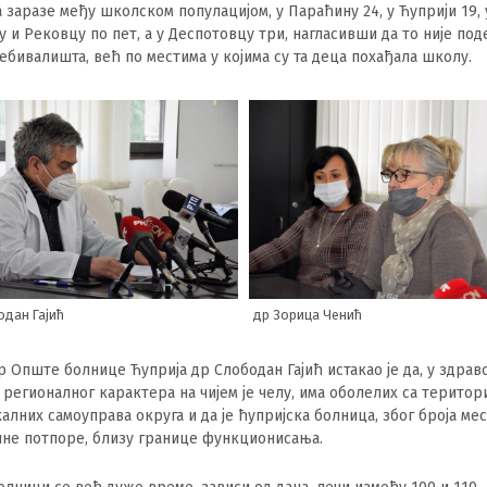
а заразе међу школском популацијом, у Параћину 24, у Ћуприји 19, 
у и Рековцу по пет, а у Деспотовцу три, нагласивши да то није под
ебивалишта, већ по местима у којима су та деца похађала школу.
одан Гајић
др Зорица Ченић
 Опште болнице Ћуприја др Слободан Гајић истакао је да, у здрав
 регионалног карактера на чијем је челу, има оболелих са територ
алних самоуправа округа и да је ћупријска болница, због броја мес
не потпоре, близу границе функционисања.