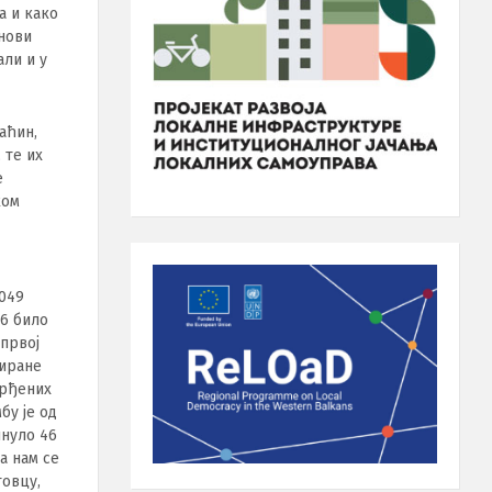
а и како
анови
али и у
аћин,
 те их
е
ком
.049
86 било
 првој
тиране
тврђених
бу је од
нуло 46
а нам се
товцу,