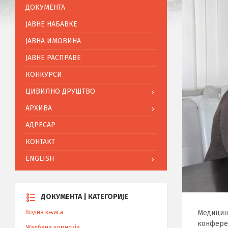
ДОКУМЕНТА
ЈАВНЕ НАБАВКЕ
ЈАВНА ИМОВИНА
ЈАВНЕ РАСПРАВЕ
КОНКУРСИ
ЦИВИЛНО ДРУШТВО
АРХИВА
АДРЕСАР
КОНТАКТ
ENGLISH
ДОКУМЕНТА | КАТЕГОРИЈЕ
Медицинс
Водна књига
конферен
Жалбена комисија