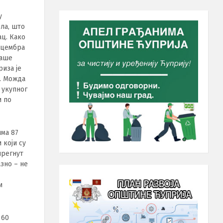
у
ила, што
ац. Како
децембра
наше
риза је
а. Можда
 укупног
и по
има 87
 који су
прегнут
азно – не
и
 60