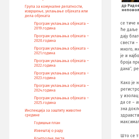
др Радо
Група за комуналне делатности,
непово
извршење, уклањање објеката или
дела објеката
се тиче 
Програм уклањања објеката –
2019.година
ће даље 
дају бла
Програм уклањања објеката –
2020.година
свести –
Програм уклањања објеката –
много, м
2021.година
је и нај
Програм уклањања објеката –
броја пр
2022.година
дана“, р
Програм уклањања објеката –
2023.година
Како је 
Програм уклањања објеката –
регистро
2024.година
у изолац
Програм уклањања објеката –
да се – 
2025.година
зна докл
Инспекција за заштиту животне
здравств
средине
максимал
Годишњи план
Извештај о раду
Што се т
Контролне листе