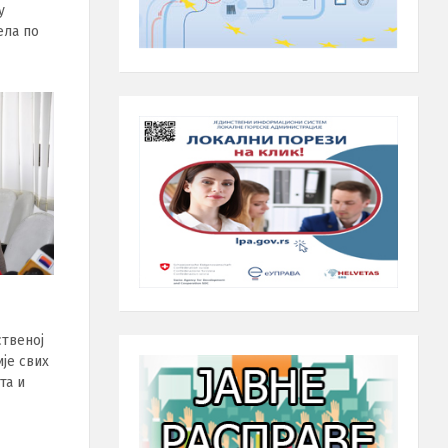
у
ела по
ственој
ије свих
та и