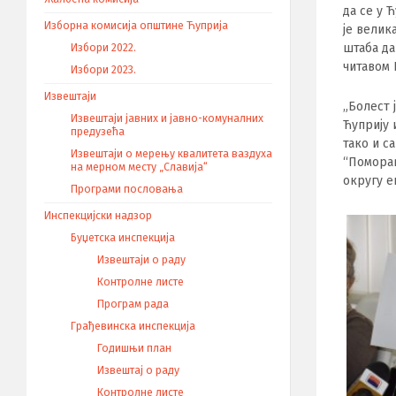
да се у 
Изборна комисија општине Ћуприја
је велик
штаба да
Избори 2022.
читавом
Избори 2023.
Извештаји
„Болест 
Извештаји јавних и јавно-комуналних
Ћуприју 
предузећа
тако и с
Извештаји о мерењу квалитета ваздуха
“Поморав
на мерном месту „Славија“
округу е
Програми пословања
Инспекцијски надзор
Буџетска инспекција
Извештаји о раду
Контролне листе
Програм рада
Грађевинска инспекција
Годишњи план
Извештај о раду
Контролне листе