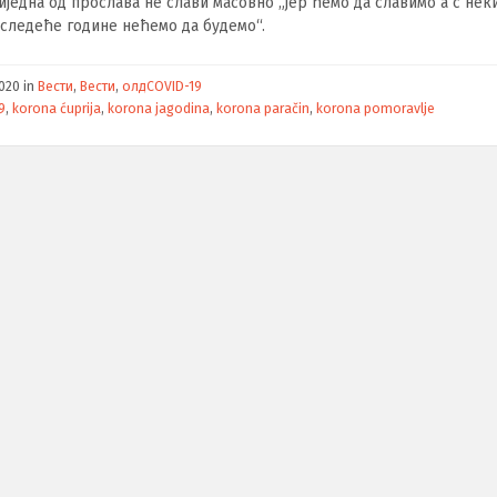
ниједна од прослава не слави масовно „јер ћемо да славимо а с нек
следеће године нећемо да будемо“.
2020
in
Вести
,
Вести
,
олдCOVID-19
9
,
korona ćuprija
,
korona jagodina
,
korona paračin
,
korona pomoravlje