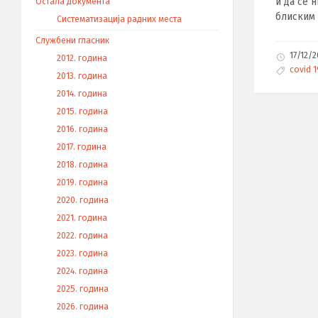
и да се 
Остала документа
блиским 
Систематизација радних места
Службени гласник
17/12/
2012. година
T
covid 1
2013. година
a
g
2014. година
s
:
2015. година
2016. година
2017. година
2018. година
2019. година
2020. година
2021. година
2022. година
2023. година
2024. година
2025. година
2026. година