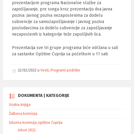
prezentacijom programa Nacionalne službe za
zapošljavanje, pre svega kroz prezentaciju dva javna
poziva: Javnog poziva nezaposlenima za dodelu
subvencije za samozapošljavanje i Javnog poziva
poslodavcima za dodelu subvencije za zapošljavanje
nezaposlenih iz kategorije teže zapošljivih lica.
Prezentacija sve tri grupe programa biće održana u sali
za sastanke Opštine Ćuprija sa početkom u 11 sati.
22/02/2022
u
Vesti
,
Programi podrške
DOKUMENTA | KATEGORIJE
Vodna knjiga
Žalbena komisija
Izborna komisija opštine Ćuprija
Izbori 2022.