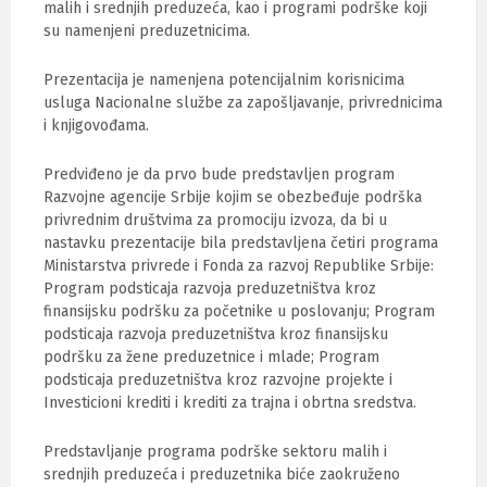
malih i srednjih preduzeća, kao i programi podrške koji
su namenjeni preduzetnicima.
Prezentacija je namenjena potencijalnim korisnicima
usluga Nacionalne službe za zapošljavanje, privrednicima
i knjigovođama.
Predviđeno je da prvo bude predstavljen program
Razvojne agencije Srbije kojim se obezbeđuje podrška
privrednim društvima za promociju izvoza, da bi u
nastavku prezentacije bila predstavljena četiri programa
Ministarstva privrede i Fonda za razvoj Republike Srbije:
Program podsticaja razvoja preduzetništva kroz
finansijsku podršku za početnike u poslovanju; Program
podsticaja razvoja preduzetništva kroz finansijsku
podršku za žene preduzetnice i mlade; Program
podsticaja preduzetništva kroz razvojne projekte i
Investicioni krediti i krediti za trajna i obrtna sredstva.
Predstavljanje programa podrške sektoru malih i
srednjih preduzeća i preduzetnika biće zaokruženo