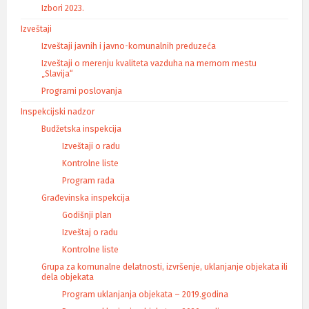
Izbori 2023.
Izveštaji
Izveštaji javnih i javno-komunalnih preduzeća
Izveštaji o merenju kvaliteta vazduha na mernom mestu
„Slavija“
Programi poslovanja
Inspekcijski nadzor
Budžetska inspekcija
Izveštaji o radu
Kontrolne liste
Program rada
Građevinska inspekcija
Godišnji plan
Izveštaj o radu
Kontrolne liste
Grupa za komunalne delatnosti, izvršenje, uklanjanje objekata ili
dela objekata
Program uklanjanja objekata – 2019.godina