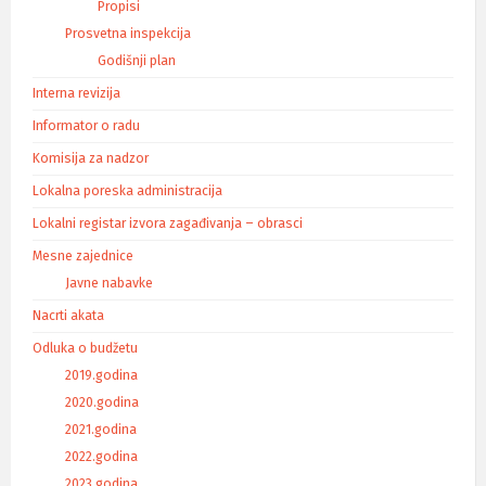
Propisi
Prosvetna inspekcija
Godišnji plan
Interna revizija
Informator o radu
Komisija za nadzor
Lokalna poreska administracija
Lokalni registar izvora zagađivanja – obrasci
Mesne zajednice
Javne nabavke
Nacrti akata
Odluka o budžetu
2019.godina
2020.godina
2021.godina
2022.godina
2023.godina