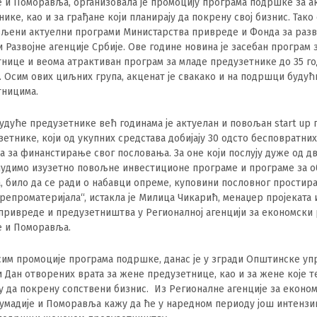
 и Поморавља, организовала је промоцију програма подршке за а
ике, као и за грађане који планирају да покрену свој бизнис. Тако 
љени актуелни програми Министарства привреде и Фонда за разво
 Развојне агенције Србије. Ове године новина је засебан програм 
нице и веома атрактиван програм за младе предузетнике до 35 г
. Осим ових циљних група, акценат је свакако и на подршци буду
тницима.
будуће предузетнике већ годинама је актуелан и повољан start up
зетнике, који од укупних средстава добијају 30 одсто бесповратни
а за финанстирање свог пословања. За оне који послују дуже од д
нудимо изузетно повољне инвестиционе програме и програме за 
, било да се ради о набавци опреме, куповини пословног простир
репроматеријала“, истакла је Милица Чикарић, менаџер пројеката 
привреде и предузетништва у Регионалној агенцији за економски 
е и Поморавља.
сим промоције програма подршке, данас је у згради Општинске уп
 Дан отворених врата за жене предузетнице, као и за жене које т
у да покрену сопствени бизнис. Из Регионалне агенције за еконо
умадије и Поморавља кажу да ће у наредном периоду још интензи