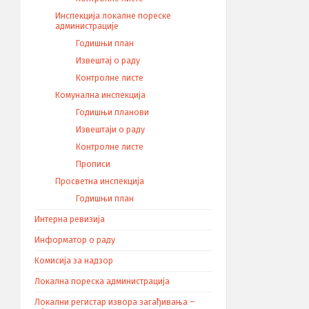
Инспекција локалне пореске
администрације
Годишњи план
Извештај о раду
Контролне листе
Комунална инспекција
Годишњи планови
Извештаји о раду
Контролне листе
Прописи
Просветна инспекција
Годишњи план
Интерна ревизија
Информатор о раду
Комисија за надзор
Локална пореска администрација
Локални регистар извора загађивања –