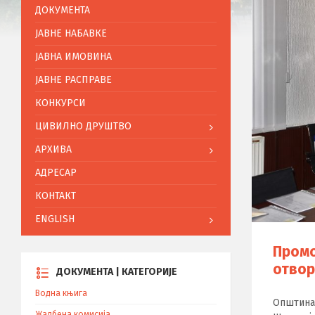
ДОКУМЕНТА
ЈАВНЕ НАБАВКЕ
ЈАВНА ИМОВИНА
ЈАВНЕ РАСПРАВЕ
КОНКУРСИ
ЦИВИЛНО ДРУШТВО
АРХИВА
АДРЕСАР
КОНТАКТ
ENGLISH
Промо
отвор
ДОКУМЕНТА | КАТЕГОРИЈЕ
Водна књига
Oпштина 
Жалбена комисија