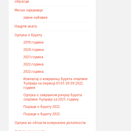
обрасци
Месне заједнице
Јавне набавке
Нацрти аката
Одлука о буџету
2019.година
2020.година
2021.година
2022.година
2023.година
Извештај о извршењу буџета општине
Ћуприја за период 01.01.-30.09.2022.
године
Одлука о завршном рачуну буџета
општине Ћуприја за 2021. годину
Подаци о буџету 2022.
Подаци о буџету 2023.
Одлуке из области комуналне делатности