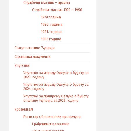
Службени гласник – архива
Службени гласник 1979 – 1990
1979.година
1980. година
1981. година
1982.година
Статут општине Ћуприја
Стратешки документи
Упутства
Упутство за израду Одлуке о буџету за
2023. годину
Упутство за израду Одлуке о буџету за
2024. годину
Упутство за припрему Одлуке о буџету
општине Ћуприја за 2026.годину
Урбанизам
Регистар обједињених процедура
Грађевинске дозволе