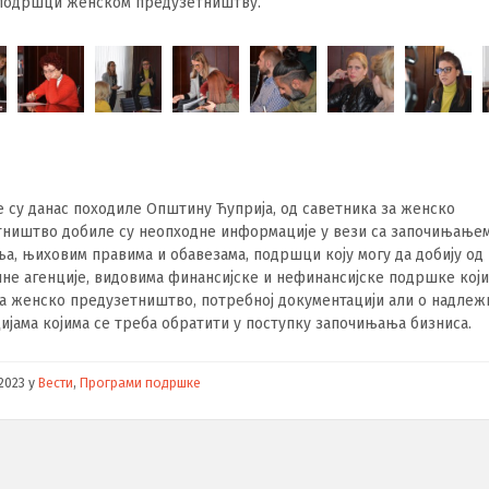
 подршци женском предузетништву.
е су данас походиле Општину Ћуприја, од саветника за женско
тништво добиле су неопходне информације у вези са започињање
а, њиховим правима и обавезама, подршци коју могу да добију од
не агенције, видовима финансијске и нефинансијске подршке који
а женско предузетништво, потребној документацији али о надле
ијама којима се треба обратити у поступку започињања бизниса.
/2023
у
Вести
,
Програми подршке