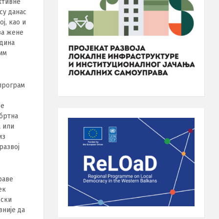
ктивне
су данас
ј, као и
за жене
одина
ћим
 програм
х
ве
обртна
а или
из
развој
раве
ек
мски
вније да