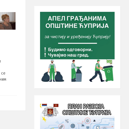
м
 се
жним