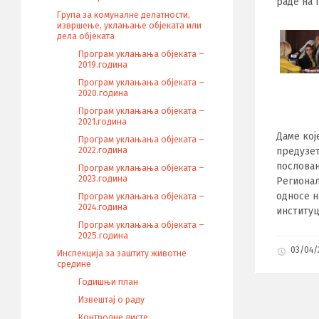
раде на
Група за комуналне делатности,
извршење, уклањање објеката или
дела објеката
Програм уклањања објеката –
2019.година
Програм уклањања објеката –
2020.година
Програм уклањања објеката –
2021.година
Даме кој
Програм уклањања објеката –
2022.година
предузе
пословањ
Програм уклањања објеката –
2023.година
Регионал
односе н
Програм уклањања објеката –
2024.година
институц
Програм уклањања објеката –
2025.година
03/04
Инспекција за заштиту животне
средине
Годишњи план
Извештај о раду
Контролне листе