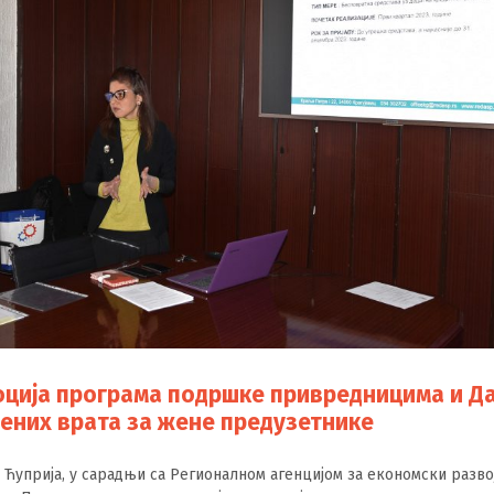
ција програма подршке привредницима и Д
ених врата за жене предузетнике
Ћуприја, у сарадњи са Регионалном агенцијом за економски разво