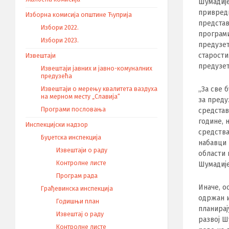
Шумадије
привредн
Изборна комисија општине Ћуприја
представ
Избори 2022.
програми
Избори 2023.
предузет
старости
Извештаји
предузе
Извештаји јавних и јавно-комуналних
предузећа
„За све 
Извештаји о мерењу квалитета ваздуха
на мерном месту „Славија“
за преду
Програми пословања
средстав
године, 
Инспекцијски надзор
средства
Буџетска инспекција
набавци 
Извештаји о раду
области 
Контролне листе
Шумадиј
Програм рада
Иначе, о
Грађевинска инспекција
одржан и
Годишњи план
планирај
Извештај о раду
развој Ш
Контролне листе