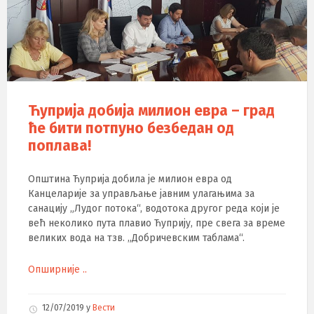
Ћуприја добиjа милион евра – град
ће бити потпуно безбедан од
поплава!
Општина Ћуприја добила је милион евра од
Канцеларије за управљање јавним улагањима за
санацију „Лудог потока“, водотока другог реда који је
већ неколико пута плавио Ћуприју, пре свега за време
великих вода на тзв. „Добричевским таблама“.
Опширније ..
12/07/2019
у
Вести