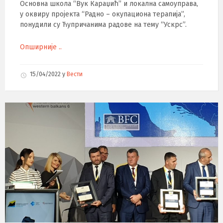
Основна школа “Вук Караџић” и локална самоуправа,
у оквиру пројекта “Радно – окупациона терапија”,
понудили су Ћупричанима радове на тему “Ускрс”.
Опширније ..
15/04/2022
у
Вести