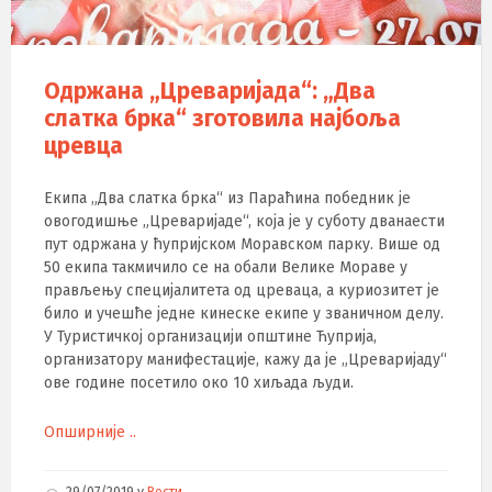
Одржана „Цреваријада“: „Два
слатка брка“ зготовила најбоља
цревца
Екипа „Два слатка брка“ из Параћина победник је
овогодишње „Цреваријаде“, која је у суботу дванаести
пут одржана у ћупријском Моравском парку. Више од
50 екипа такмичило се на обали Велике Мораве у
прављењу специјалитета од цреваца, а куриозитет је
било и учешће једне кинеске екипе у званичном делу.
У Туристичкој организацији општине Ћуприја,
организатору манифестације, кажу да је „Цреваријаду“
ове године посетило око 10 хиљада људи.
Опширније ..
29/07/2019
у
Вести