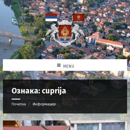
MENU
Ознака: cuprija
Почетна
Информације