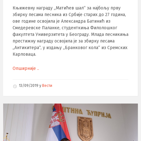
Књижевну награду „Матићев шал“ за најбољу прву
збирку песама песника из Србије старих до 27 година,
ове године освојила је Александра Батинић из
Смедеревске Паланке, студенткиња Филолошког
факултета Универзитета у Београду. Млада песникиња
престижну награду освојила је за збирку песама
„Антикитера“, у издању „Бранковог кола“ из Сремских
Карловаца.
Опширније ..
13/09/2019
у
Вести