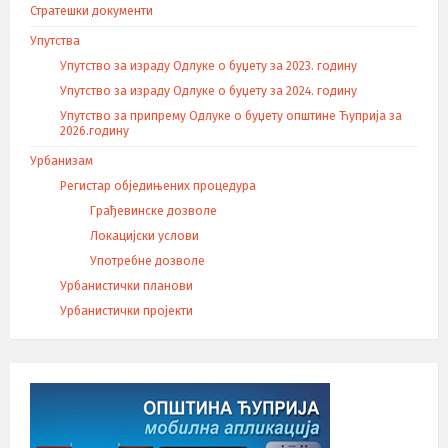
Стратешки документи
Упутства
Упутство за израду Одлуке о буџету за 2023. годину
Упутство за израду Одлуке о буџету за 2024. годину
Упутство за припрему Одлуке о буџету општине Ћуприја за
2026.годину
Урбанизам
Регистар обједињених процедура
Грађевинске дозволе
Локацијски услови
Употребне дозволе
Урбанистички планови
Урбанистички пројекти