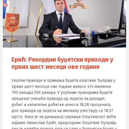
Ерић: Рекордни буџетски приходи у
првих шест месеци ове године
Укупни приходи и примања буџета општине Ћуприја у
првих шест месеци ове године износе 414 милиона
795 хиљада 559 динара. У укупним приходима буџета
проценат учешћа прихода од пореза на доходат,
добит и капиталне добитке износи 38,28 процената,
док приходи од пореза на имовину учествују са 18,37
одсто. Како је на данашњој седници Општинског већа
изјавио Нинослав Ерић, председник Општине Ћуприја,
ово је највећи приход који се слио у ћупријски буџет у