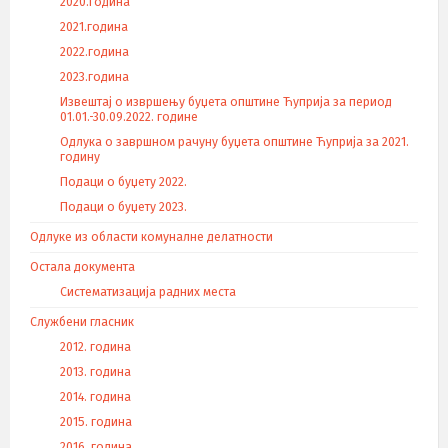
2020.година
2021.година
2022.година
2023.година
Извештај о извршењу буџета општине Ћуприја за период
01.01.-30.09.2022. године
Одлука о завршном рачуну буџета општине Ћуприја за 2021.
годину
Подаци о буџету 2022.
Подаци о буџету 2023.
Одлуке из области комуналне делатности
Остала документа
Систематизација радних места
Службени гласник
2012. година
2013. година
2014. година
2015. година
2016. година