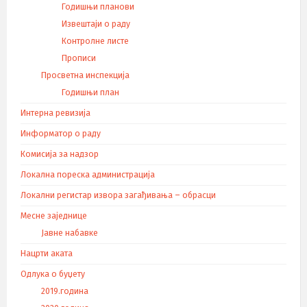
Годишњи планови
Извештаји о раду
Контролне листе
Прописи
Просветна инспекција
Годишњи план
Интерна ревизија
Информатор о раду
Комисија за надзор
Локална пореска администрација
Локални регистар извора загађивања – обрасци
Месне заједнице
Јавне набавке
Нацрти аката
Одлука о буџету
2019.година