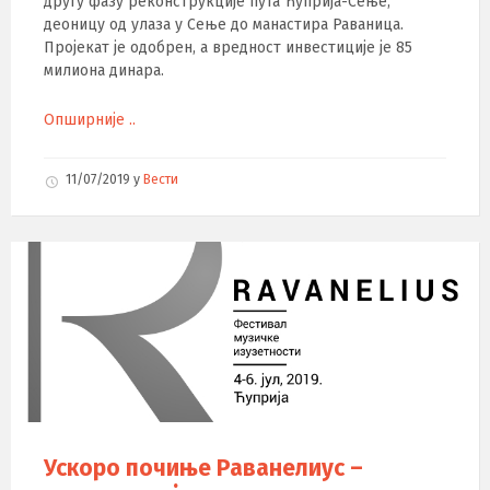
другу фазу реконструкције пута Ћуприја-Сење,
деоницу од улаза у Сење до манастира Раваница.
Пројекат је одобрен, а вредност инвестиције је 85
милиона динара.
Опширније ..
11/07/2019
у
Вести
Ускоро почиње Раванелиус –