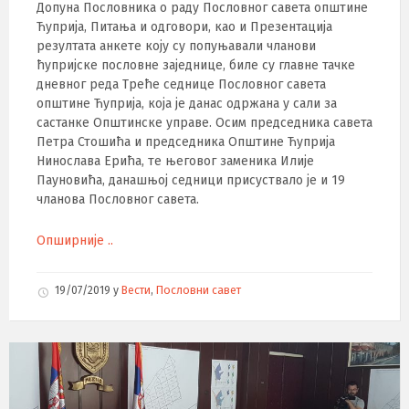
Допуна Пословника о раду Пословног савета општине
Ћуприја, Питања и одговори, као и Презентација
резултата анкете коју су попуњавали чланови
ћупријске пословне заједнице, биле су главне тачке
дневног реда Треће седнице Пословног савета
општине Ћуприја, која је данас одржана у сали за
састанке Општинске управе. Осим председника савета
Петра Стошића и председника Општине Ћуприја
Нинослава Ерића, те његовог заменика Илије
Пауновића, данашњој седници присуствало је и 19
чланова Пословног савета.
Опширније ..
19/07/2019
у
Вести
,
Пословни савет