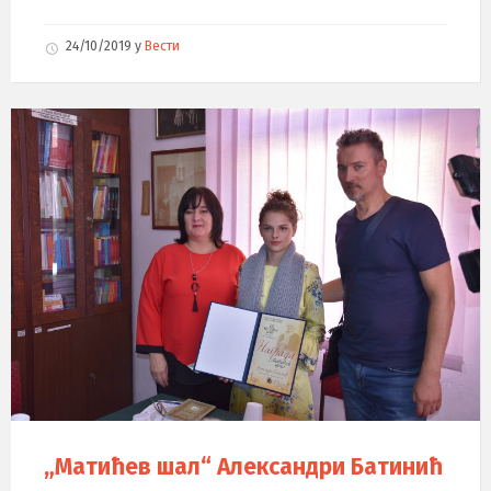
24/10/2019
у
Вести
„Матићев шал“ Александри Батинић