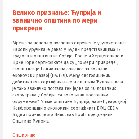
Велико признање: Ћуприја и
званично општина по мери
привреде
Мрежа за повољно пословно окружење у југоисточној
Европи уручила је данас у Будви представницима 17
градова и општина из Србије, Босне и Херцеговине и
Црне Горе сертификате да су „по мери привреде“,
саопштила је Национална алијанса за локални
економски развој (НАЛЕД). Међу овогодишњим
добитницима сертификата је и општина Ћуприја, која
је тако званично постала тек једна од 10 локалних
самоуправа у Србији „са повољним пословним
окружењем“. У име општине Ћуприја, на међународној
Конференцији о економији, сертификат БФЦ СЕЕ у
Будви примио је мр Нинослав Ерић, председник
Општине Ћуприја.
Опширније ..