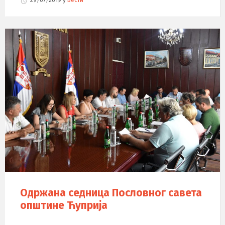
Одржана седница Пословног савета
општине Ћуприја