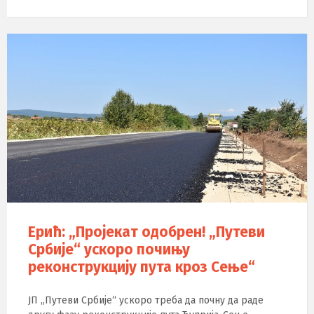
Ерић: „Пројекат одобрен! „Путеви
Србије“ ускоро почињу
реконструкцију пута кроз Сење“
ЈП „Путеви Србије“ ускоро треба да почну да раде