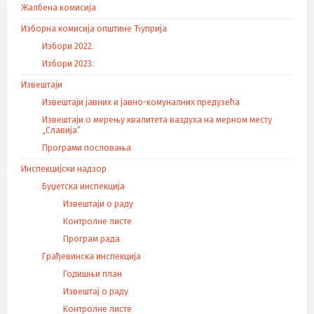
е
Жалбена комисија
ч
Изборна комисија општине Ћуприја
л
Избори 2022.
а
Избори 2023.
н
а
Извештаји
к
Извештаји јавних и јавно-комуналних предузећа
а
Извештаји о мерењу квалитета ваздуха на мерном месту
„Славија“
Програми пословања
Инспекцијски надзор
Буџетска инспекција
Извештаји о раду
Контролне листе
Програм рада
Грађевинска инспекција
Годишњи план
Извештај о раду
Контролне листе