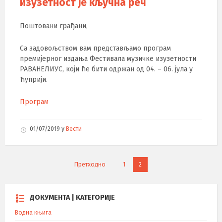
изузетност је кључна реч
Поштовани грађани,
Са задовољством вам представљамо програм
премијерног издања Фестивала музичке изузетности
РАВАНЕЛИУС, који ће бити одржан од 04. – 06. јула у
Ћуприји.
Програм
01/07/2019
у
Вести
К
Претходно
1
2
р
е
т
ДОКУМЕНТА | КАТЕГОРИЈЕ
а
Водна књига
њ