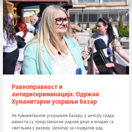
Равноправност и
антидискриминација: Одржан
Хуманитарни ускршњи базар
На Хуманитарном ускршњем базару, у центру града,
јавности су представљени радови деце и младих са
сметњама у развоју. Ценатар за социјални рад,