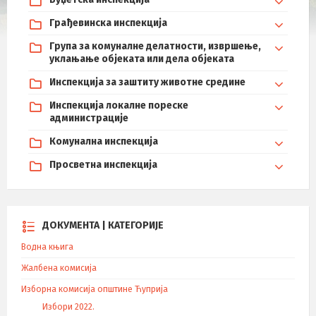
Грађевинска инспекција
Група за комуналне делатности, извршење,
уклањање објеката или дела објеката
Инспекција за заштиту животне средине
Инспекција локалне пореске
администрације
Комунална инспекција
Просветна инспекција
ДОКУМЕНТА | КАТЕГОРИЈЕ
Водна књига
Жалбена комисија
Изборна комисија општине Ћуприја
Избори 2022.