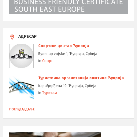
АДРЕСАР
Спортски центар Ћуприја
Булевар vojske 1, Ћуприја, Србија
in
Спорт
Туристичка организација општине Ћуприја
Карађорђева 19, Ћуприја, Србија
in
Туризам
ПОГЛЕДАЈ ДАЉЕ