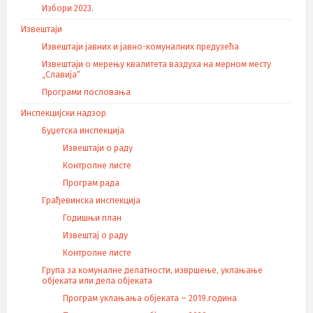
Избори 2023.
Извештаји
Извештаји јавних и јавно-комуналних предузећа
Извештаји о мерењу квалитета ваздуха на мерном месту
„Славија“
Програми пословања
Инспекцијски надзор
Буџетска инспекција
Извештаји о раду
Контролне листе
Програм рада
Грађевинска инспекција
Годишњи план
Извештај о раду
Контролне листе
Група за комуналне делатности, извршење, уклањање
објеката или дела објеката
Програм уклањања објеката – 2019.година