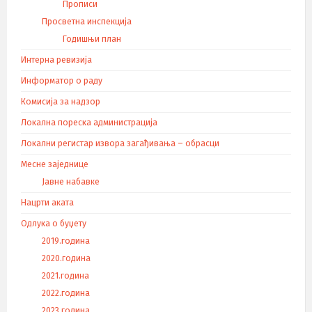
Прописи
Просветна инспекција
Годишњи план
Интерна ревизија
Информатор о раду
Комисија за надзор
Локална пореска администрација
Локални регистар извора загађивања – обрасци
Месне заједнице
Јавне набавке
Нацрти аката
Одлука о буџету
2019.година
2020.година
2021.година
2022.година
2023.година