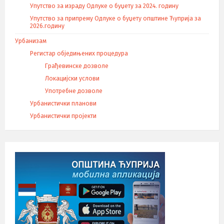
Упутство за израду Одлуке о буџету за 2024. годину
Упутство за припрему Одлуке о буџету општине Ћуприја за
2026.годину
Урбанизам
Регистар обједињених процедура
Грађевинске дозволе
Локацијски услови
Употребне дозволе
Урбанистички планови
Урбанистички пројекти