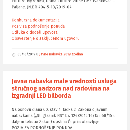
kulture Bigrenica, Doma kulture Virine i MZ Ivankovac –
Paljane. JN.BR 404-5-18/2019-04.
Konkursna dokumentacija
Poziv za podnošenje ponuda
Odluka o dodeli ugovora
Obaveštenje o zaključenom ugovoru
08/10/2019
u
Javne nabavke 2019.godina
Javna nabavka male vrednosti usluga
stručnog nadzora nad radovima na
izgradnji LED bilborda
Na osnovu člana 60. stav 1. tačka 2. Zakona o javnim
nabavkama („Sl. glasnik RS” br. 124/2012,14/15 i 68/15 u
daljem tekstu: Zakon) opština Ćuprija objavljuje:
POZIV ZA PODNOŠENJE PONUDA