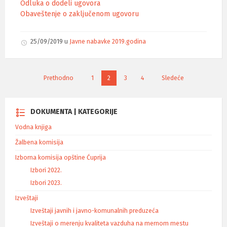
Odluka o dodeli ugovora
Obaveštenje o zaključenom ugovoru
25/09/2019
u
Javne nabavke 2019.godina
K
Prethodno
1
2
3
4
Sledeće
r
e
t
DOKUMENTA | KATEGORIJE
a
Vodna knjiga
n
j
Žalbena komisija
e
Izborna komisija opštine Ćuprija
č
Izbori 2022.
l
Izbori 2023.
a
n
Izveštaji
a
Izveštaji javnih i javno-komunalnih preduzeća
k
Izveštaji o merenju kvaliteta vazduha na mernom mestu