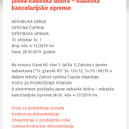
Javna nabavka dobra – nabavka
kancelarijske opreme
REPUBLIKA SRBIJA
OPŠTINA ĆUPRIJA
OPŠTINSKA UPRAVA
13. oktobar br. 7
Broj: 404-4-13/2019-04
Dana: 28.10.2019. godine
Na osnovu člana 60. stav 1. tačka 1) Zakona o javnim
nabavkama (“Sl. glasnik RS” br. 124/12, 14/15 i 68/15 u
daljem tekstu: Zakon) opština Ćuprija objavljuje:
POZIV ZA PODNOŠENJE PONUDA
U otvorenom postupku javne nabavke dobra – nabavka
kancelarijske opreme JN br. 404-4-13/2019-04.
Poziv za podnošenje ponuda
Konkursna dokumentacija
Obaveštenje o produžetku roka
Izmena konkursne dokumentacije