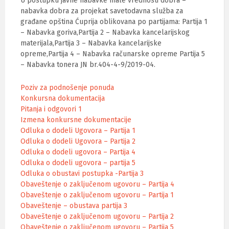
U postupku javne nabavke male vrednosti dobra –
nabavka dobra za projekat savetodavna služba za
građane opština Ćuprija oblikovana po partijama: Partija 1
– Nabavka goriva,Partija 2 – Nabavka kancelarijskog
materijala,Partija 3 – Nabavka kancelarijske
opreme,Partija 4 – Nabavka računarske opreme Partija 5
– Nabavka tonera JN br.404-4-9/2019-04.
Poziv za podnošenje ponuda
Konkursna dokumentacija
Pitanja i odgovori 1
Izmena konkursne dokumentacije
Odluka o dodeli Ugovora – Partija 1
Odluka o dodeli Ugovora – Partija 2
Odluka o dodeli ugovora – Partija 4
Odluka o dodeli ugovora – partija 5
Odluka o obustavi postupka -Partija 3
Obaveštenje o zaključenom ugovoru – Partija 4
Obaveštenje o zaključenom ugovoru – Partija 1
Obaveštenje – obustava partija 3
Obaveštenje o zaključenom ugovoru – Partija 2
Obaveštenje o zaključenom ugovoru – Partija 5