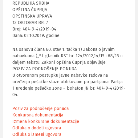
REPUBLIKA SRBIJA
OPŠTINA ĆUPRIJA
OPŠTINSKA UPRAVA
13 OKTOBAR BR. 7
Broj: 404-9-4/2019-04
Dana: 02.10.2019. godine
Na osnovu člana 60. stav 1. tačka 1) Zakona o javnim
nabavkama („Sl. glasnik RS” br. 124/2012,14/15 i 68/15 u
daljem tekstu: Zakon) opština Ćuprija objavljuje:
POZIV ZA PODNOŠENJE PONUDA
U otvorenom postupku javne nabavke radova na
uređenju pešačke staze oblikovane po partijama: Partija
1 uređenje pešačke zone – behaton JN br. 404-9-4/2019-
04.
Poziv za podnošenje ponuda
Konkursna dokumentacija
Izmena konkursne dokumentacije
Odluka o dodeli ugovora
Odluka o izmeni ugovora