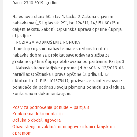
Dana: 23.10.2019. godine
Na osnovu člana 60. stav 1. tačka 2. Zakona o javnim
nabavkama („Sl. glasnik RS”, br. 124/12, 14/15 i 68/15 u
daljem tekstu: Zakon), Opštinska uprava opštine Ćuprija,
objavljuje:
I. POZIV ZA PODNOŠENJE PONUDA
U postupku javne nabavke male vrednosti dobra –
nabavka dobra za projekat savetodavna služba za
građane opština Ćuprija oblikovana po partijama: Partija 3
– Nabavka kancelarijske opreme JN br.404-4-12/2019-04,
naručilac Opštinska uprava opštine Ćuprija, ul. 13.
oktobar br. 7, PIB: 101375417, poziva sve zainteresovane
ponuđače da podnesu svoju pismenu ponudu u skladu sa
konkursnom dokumentacijom.
Poziv za podnošenje ponude – partija 3
Konkursna dokumentacija
Odluka o dodeli ugovora
Obaveštenje o zaključenom ugovoru kancelarijskom
opremom